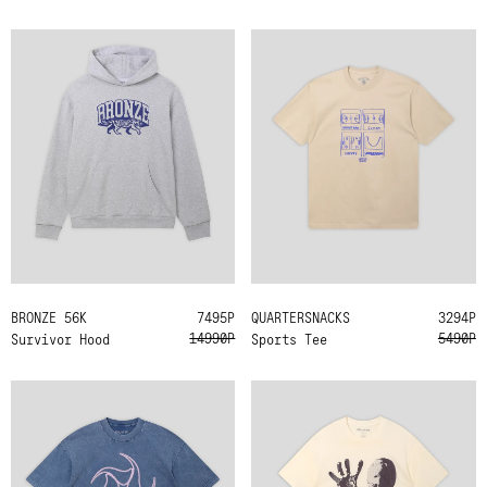
BRONZE 56K
M
L
XL
7495Р
QUARTERSNACKS
M
L
XL
3294Р
14990Р
5490Р
Survivor Hood
Sports Tee