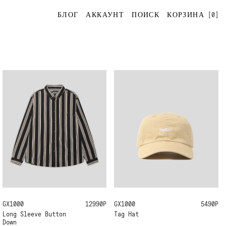
[
0
]
БЛОГ
АККАУНТ
ПОИСК
КОРЗИНА
GX1000
M
L
XL
12990Р
GX1000
ONE SIZE
5490Р
Long Sleeve Button
Tag Hat
Down