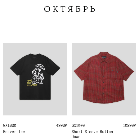
GX1000
M
L
XL
4990Р
GX1000
XL
10990Р
Beaver Tee
Short Sleeve Button
Down