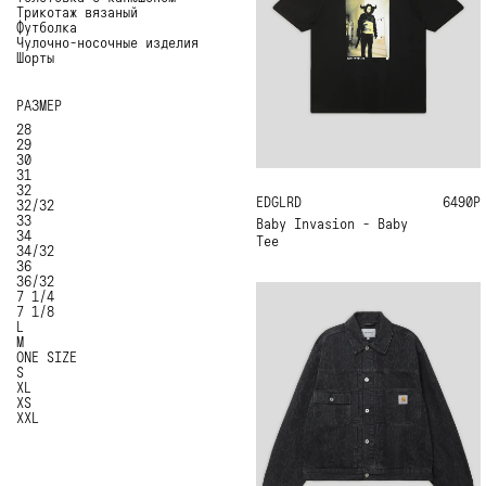
Трикотаж вязаный
Футболка
Чулочно-носочные изделия
Шорты
РАЗМЕР
28
29
30
31
32
EDGLRD
M
L
XL
6490Р
32/32
33
Baby Invasion - Baby
34
Tee
34/32
36
36/32
7 1/4
7 1/8
L
M
ONE SIZE
S
XL
XS
XXL