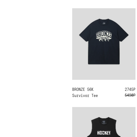
BRONZE 56K
L
2745Р
5490Р
Survivor Tee