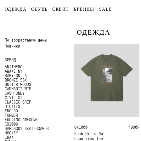
ОДЕЖДА
ОБУВЬ
СКЕЙТ
БРЕНДЫ
SALE
ОДЕЖДА
По возрастанию цены
Новинки
БРЕНД
ANTIHERO
AWAKE NY
BABYLON LA
BRONZE 56K
BUTTER GOODS
CARHARTT WIP
CASH ONLY
CIVILIST
CLASSIC GRIP
DICKIES
EDGLRD
FORMER
FUCKING AWESOME
GX1000
GX1000
M
L
XL
4990Р
HARDBODY SKATEBOARDS
HOCKEY
Bomb Hills Not
IRAK
Countries Tee