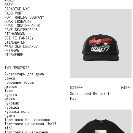
NANCY
OBEY
PARADISE NYC
PASS-PORT
POP TRADING COMPANY
QUARTERSNACKS
QUASI SKATEBOARDS
RAVE SKATEBOARDS
RICHARDSON
SCI-FI FANTASY
STINGWATER
WKND SKATEBOARDS
ОКТЯБРЬ
ОТРАЖЕНИЕ
ТИП ПРОДУКТА
Аксессуары для дома
Брюки
Головные уборы
Джинсы
GX1000
ONE SIZE
5490Р
Жилет
Surrounded By Idiots
Куртка
Hat
Майка
Пуховик
Рубашка
Рубашка поло
Сумка
Толстовка без капюшона
Толстовка на молнии (half-
zip)
Толстовка с капюшоном