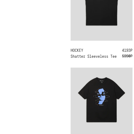
HOCKEY
L
XL
4193Р
5990Р
Shatter Sleeveless Tee