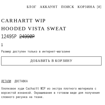
[
0
]
БЛОГ
АККАУНТ
ПОИСК
КОРЗИНА
CARHARTT WIP
HOODED VISTA SWEAT
12495Р
24990Р
S
Размер доступен только в интернет-магазине
ДОБАВИТЬ В КОРЗИНУ
ДЕТАЛИ
ДОСТАВКА
Хлопковое худи Carhartt WIP из экстра плотного материала с
ворсистой изнанкой. Окрашивание в готовом виде для получения
сложного рисунка на ткани.