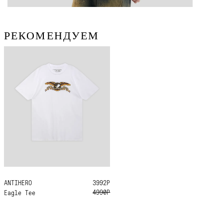
РЕКОМЕНДУЕМ
ANTIHERO
L
XL
3992Р
4990Р
Eagle Tee