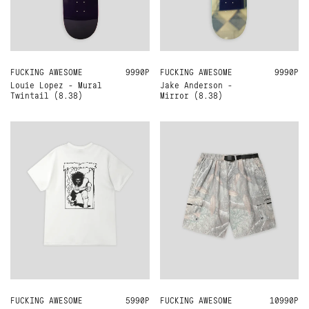
FUCKING AWESOME
8.38
9990Р
FUCKING AWESOME
8.38
9990Р
Louie Lopez - Mural
Jake Anderson -
Twintail (8.38)
Mirror (8.38)
FUCKING AWESOME
L
XL
5990Р
FUCKING AWESOME
S
M
L
10990Р