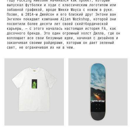
выпускал футболки и худи с классическим логотипом или
забавной графикой, вроде Микки Мауса с ножом в руке.
Позже, в 2014-м Джейсон и его близкий друг Энтони ван
Энгелен покидают компанию Alien Workshop, которой они
посвятили более десяти лет своей скейтбордической
карьеры, — с этого началась настоящая история FA, как
досочного бренда. Это один огромный холст Дилла, где он
воплощает все свои безумные идеи, начиная с дизайнов и
заканчивая своими райдерами, которым он дает зеленый
свет, не ограничивая их ни в чем.