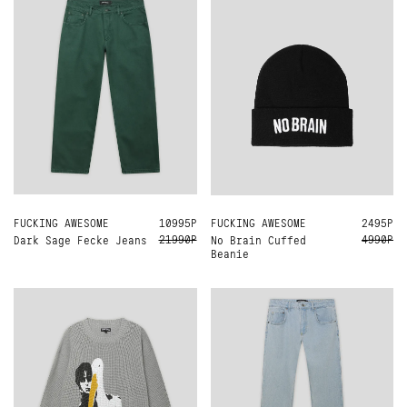
FUCKING AWESOME
34
32
30
10995Р
FUCKING AWESOME
ONE SIZE
2495Р
21990Р
4990Р
Dark Sage Fecke Jeans
No Brain Cuffed
Beanie