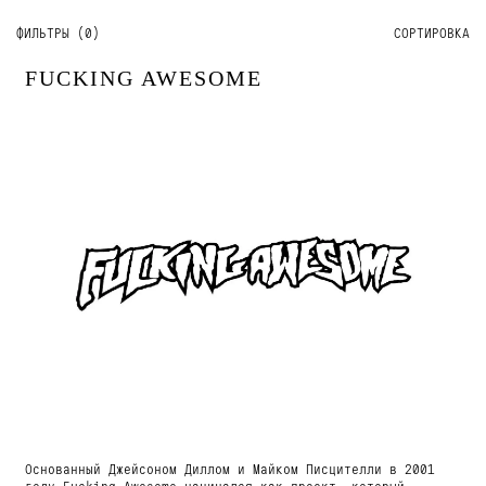
ФИЛЬТРЫ (
0
)
СОРТИРОВКА
FUCKING AWESOME
Основанный Джейсоном Диллом и Майком Писцителли в 2001
году Fucking Awesome начинался как проект, который