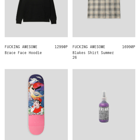
FUCKING AWESOME
M
L
XL
12990Р
FUCKING AWESOME
M
L
XL
16990Р
Brace Face Hoodie
Blakes Shirt Summer
26