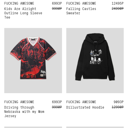
FUCKING AWESOME
L
XL
6993Р
FUCKING AWESOME
M
L
XL
12495Р
9990Р
24990Р
Kids Are Alright
Falling Castles
Outline Long Sleeve
Sweater
Tee
FUCKING AWESOME
L
6993Р
FUCKING AWESOME
L
9093Р
9990Р
12990Р
Driving through
Dillustrated Hoodie
Nebraska with my Mom
Jersey