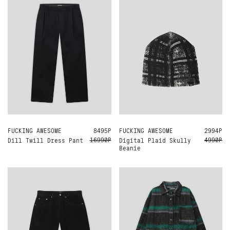
FUCKING AWESOME
34
32
30
8495Р
FUCKING AWESOME
ONE SIZE
2994Р
16990Р
4990Р
Dill Twill Dress Pant
Digital Plaid Skully
Beanie