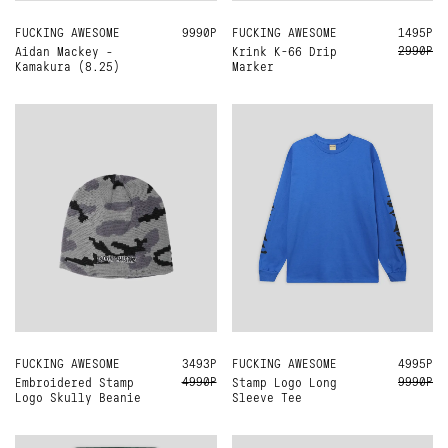
FUCKING AWESOME
8.25
9990Р
FUCKING AWESOME
ONE SIZE
1495Р
2990Р
Aidan Mackey -
Krink K-66 Drip
Kamakura (8.25)
Marker
FUCKING AWESOME
ONE SIZE
3493Р
FUCKING AWESOME
M
L
XL
4995Р
4990Р
9990Р
Embroidered Stamp
Stamp Logo Long
Logo Skully Beanie
Sleeve Tee