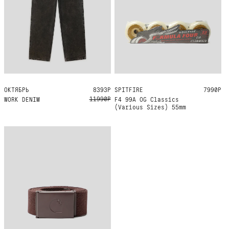
ОКТЯБРЬ
34
32
30
36
28
8393Р
SPITFIRE
55MM 99A
7990Р
11990Р
WORK DENIM
F4 99A OG Classics
(Various Sizes) 55mm