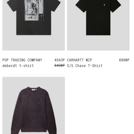
POP TRADING COMPANY
M
XL
4543Р
CARHARTT WIP
XXL
6990Р
6490Р
deberdt t-shirt
S/S Chase T-Shirt