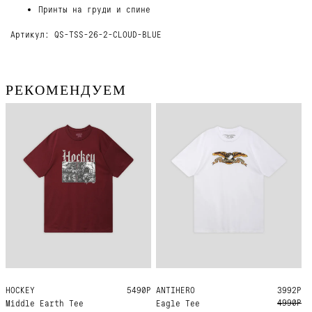
Принты на груди и спине
Артикул: QS-TSS-26-2-CLOUD-BLUE
РЕКОМЕНДУЕМ
HOCKEY
M
L
XL
5490Р
ANTIHERO
L
XL
3992Р
4990Р
Middle Earth Tee
Eagle Tee