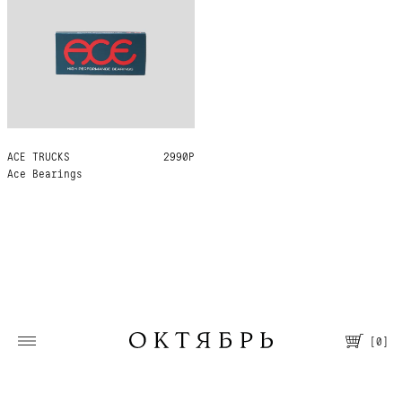
ACE TRUCKS
ONE SIZE
2990Р
Ace Bearings
[
0
]
Москва, Большая Молчановка, 30/7