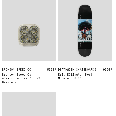
BRONSON SPEED CO.
ONE SIZE
5990Р
DEATHWISH SKATEBOARDS
8.25
9990Р
Bronson Speed Co.
Erik Ellington Post
Alexis Ramirez Pro G3
Modern - 8.25
Bearings