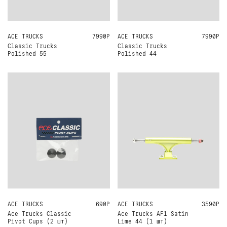
ACE TRUCKS
55
7990Р
ACE TRUCKS
44
7990Р
Classic Trucks
Classic Trucks
Polished 55
Polished 44
ACE TRUCKS
ONE SIZE
690Р
ACE TRUCKS
44
3590Р
Ace Trucks Classic
Ace Trucks AF1 Satin
Pivot Cups (2 шт)
Lime 44 (1 шт)