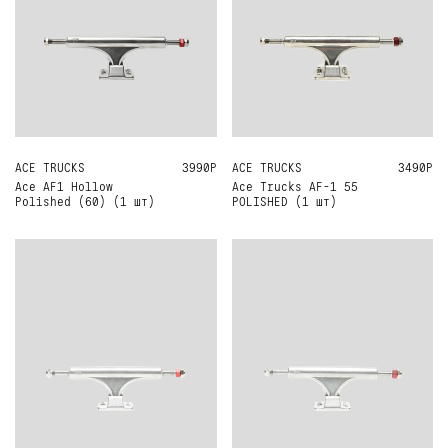
ACE TRUCKS
60
3990Р
ACE TRUCKS
55
3490Р
Ace AF1 Hollow
Ace Trucks AF-1 55
Polished (60) (1 шт)
POLISHED (1 шт)