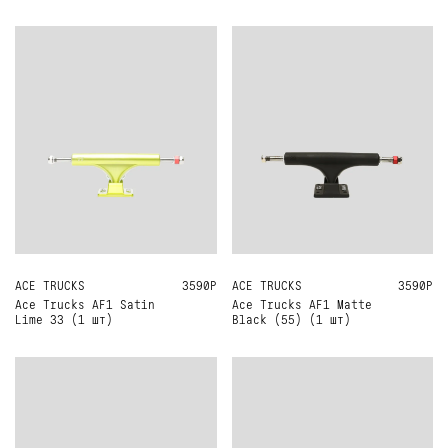
ACE TRUCKS
33
3590Р
ACE TRUCKS
55
3590Р
Ace Trucks AF1 Satin
Ace Trucks AF1 Matte
Lime 33 (1 шт)
Black (55) (1 шт)