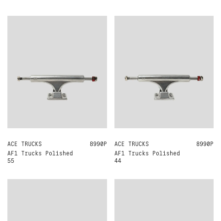
ACE TRUCKS
ONE SIZE
8990Р
ACE TRUCKS
ONE SIZE
8990Р
AF1 Trucks Polished
AF1 Trucks Polished
55
44