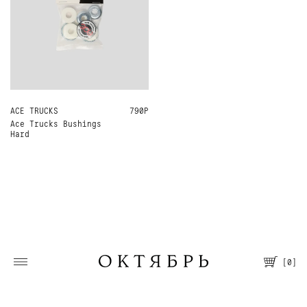
ACE TRUCKS
ONE SIZE
790Р
Ace Trucks Bushings
Hard
[
0
]
Москва, Большая Молчановка, 30/7