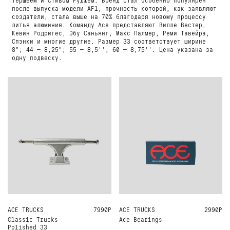
после выпуска модели AF1, прочность которой, как заявляют
создатели, стала выше на 70% благодаря новому процессу
литья алюминия. Команду Ace представляют Вилле Вестер,
Кевин Родригес, Эбу Саньянг, Макс Палмер, Реми Тавейра,
Спэнки и многие другие. Размер 33 соответствует ширине
8"; 44 — 8,25"; 55 — 8,5''; 60 — 8,75''. Цена указана за
одну подвеску.
ACE TRUCKS
ONE SIZE
7990Р
ACE TRUCKS
ONE SIZE
2990Р
Classic Trucks
Ace Bearings
Polished 33