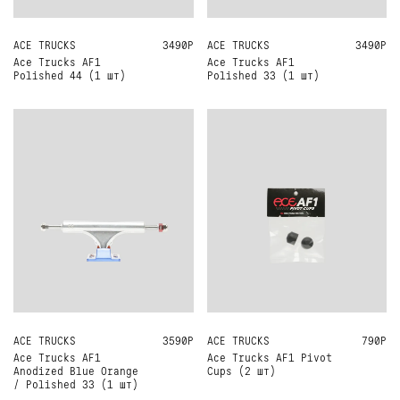
ACE TRUCKS
44
3490Р
ACE TRUCKS
33
3490Р
Ace Trucks AF1
Ace Trucks AF1
Polished 44 (1 шт)
Polished 33 (1 шт)
ACE TRUCKS
33
3590Р
ACE TRUCKS
ONE SIZE
790Р
Ace Trucks AF1
Ace Trucks AF1 Pivot
Anodized Blue Orange
Cups (2 шт)
/ Polished 33 (1 шт)