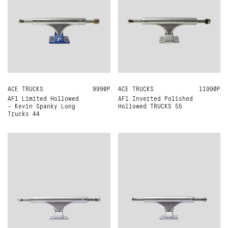
ACE TRUCKS
ONE SIZE
9990Р
ACE TRUCKS
ONE SIZE
11990Р
AF1 Limited Hollowed
AF1 Inverted Polished
- Kevin Spanky Long
Hollowed TRUCKS 55
Trucks 44