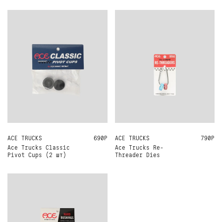
ACE TRUCKS
ONE SIZE
690Р
ACE TRUCKS
ONE SIZE
790Р
Ace Trucks Classic
Ace Trucks Re-
Pivot Cups (2 шт)
Threader Dies