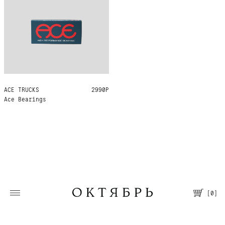
ACE TRUCKS
ONE SIZE
2990Р
Ace Bearings
[
0
]
Москва, Большая Молчановка, 30/7