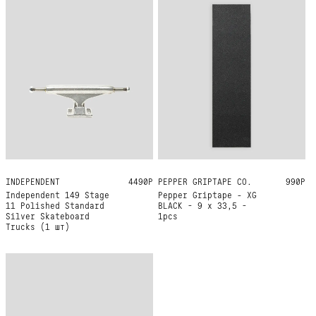
INDEPENDENT
149
4490Р
PEPPER GRIPTAPE CO.
ONE SIZE
990Р
Independent 149 Stage
Pepper Griptape - XG
11 Polished Standard
BLACK - 9 x 33,5 -
Silver Skateboard
1pcs
Trucks (1 шт)