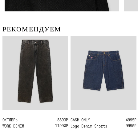
РЕКОМЕНДУЕМ
ОКТЯБРЬ
34
32
30
36
28
8393Р
CASH ONLY
32
4995Р
11990Р
9990Р
WORK DENIM
Logo Denim Shorts