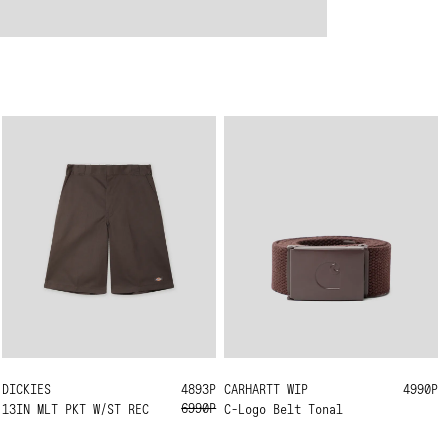
DICKIES
32
31
30
29
4893Р
CARHARTT WIP
ONE SIZE
4990Р
6990Р
13IN MLT PKT W/ST REC
C-Logo Belt Tonal