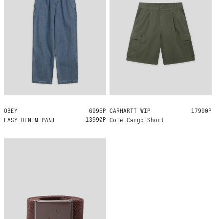
OBEY
XL
6995Р
CARHARTT WIP
29
17990Р
13990Р
EASY DENIM PANT
Cole Cargo Short