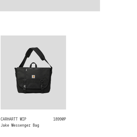
CARHARTT WIP
ONE SIZE
18990Р
Jake Messenger Bag