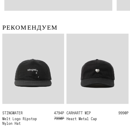
РЕКОМЕНДУЕМ
STINGWATER
ONE SIZE
4794Р
CARHARTT WIP
ONE SIZE
9990Р
7990Р
Melt Logo Ripstop
Heart Metal Cap
Nylon Hat