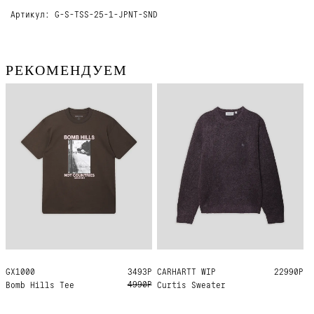
Артикул: G-S-TSS-25-1-JPNT-SND
РЕКОМЕНДУЕМ
GX1000
M
3493Р
CARHARTT WIP
M
L
XL
22990Р
4990Р
Bomb Hills Tee
Curtis Sweater