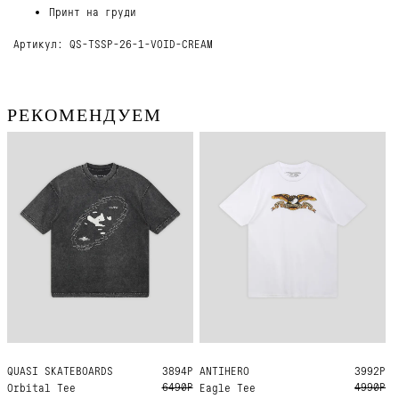
Принт на груди
Артикул: QS-TSSP-26-1-VOID-CREAM
РЕКОМЕНДУЕМ
QUASI SKATEBOARDS
M
L
XL
3894Р
ANTIHERO
L
XL
3992Р
6490Р
4990Р
Orbital Tee
Eagle Tee