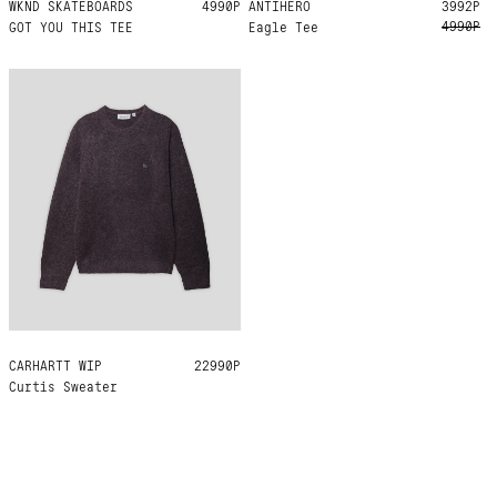
WKND SKATEBOARDS
L
XL
4990Р
ANTIHERO
L
XL
3992Р
4990Р
GOT YOU THIS TEE
Eagle Tee
CARHARTT WIP
M
L
XL
22990Р
Curtis Sweater