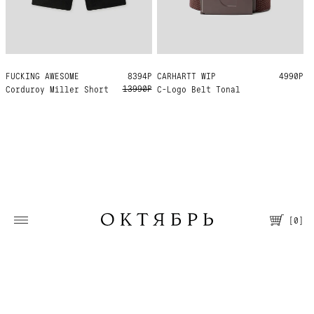
FUCKING AWESOME
32
30
8394Р
CARHARTT WIP
ONE SIZE
4990Р
13990Р
Corduroy Miller Short
C-Logo Belt Tonal
[
0
]
Москва, Большая Молчановка, 30/7
Пн—Вс 12:00—21:00
Т. +7 495 067 66 66
Помощь
О магазине