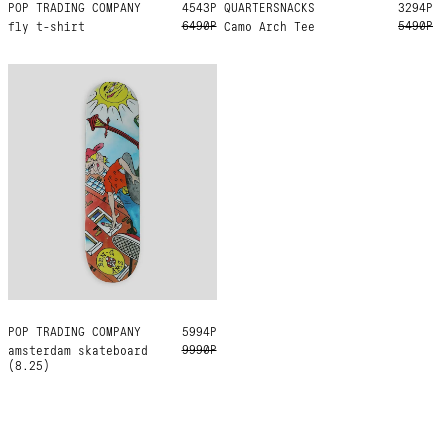
POP TRADING COMPANY
M
L
XL
4543Р
QUARTERSNACKS
M
L
3294Р
6490Р
5490Р
fly t-shirt
Camo Arch Tee
POP TRADING COMPANY
8.25
5994Р
9990Р
amsterdam skateboard
(8.25)