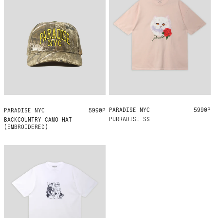
PARADISE NYC
XL
5990Р
PARADISE NYC
ONE SIZE
5990Р
PURRADISE SS
BACKCOUNTRY CAMO HAT
(EMBROIDERED)