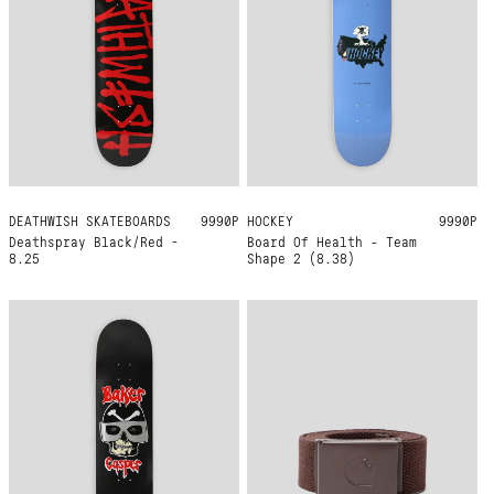
DEATHWISH SKATEBOARDS
8.25
9990Р
HOCKEY
8.38
9990Р
Deathspray Black/Red -
Board Of Health - Team
8.25
Shape 2 (8.38)