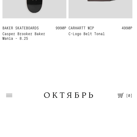
BAKER SKATEBOARDS
8.25
9990Р
CARHARTT WIP
ONE SIZE
4990Р
Casper Brooker Baker
C-Logo Belt Tonal
Mania - 8.25
[
0
]
Москва, Большая Молчановка, 30/7
Пн—Вс 12:00—21:00
Т. +7 495 067 66 66
Помощь
О магазине