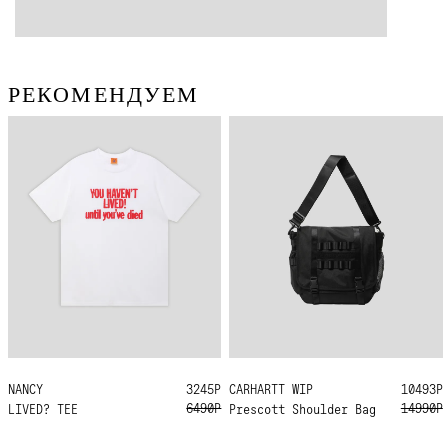
РЕКОМЕНДУЕМ
NANCY
S
3245Р
CARHARTT WIP
ONE SIZE
10493Р
6490Р
14990Р
LIVED? TEE
Prescott Shoulder Bag