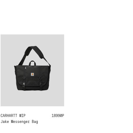
CARHARTT WIP
ONE SIZE
18990Р
Jake Messenger Bag