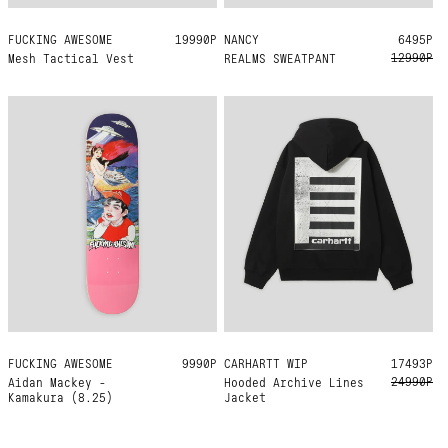
FUCKING AWESOME
ONE SIZE
19990Р
NANCY
M
6495Р
12990Р
Mesh Tactical Vest
REALMS SWEATPANT
FUCKING AWESOME
8.25
9990Р
CARHARTT WIP
XL
XXL
17493Р
24990Р
Aidan Mackey -
Hooded Archive Lines
Kamakura (8.25)
Jacket