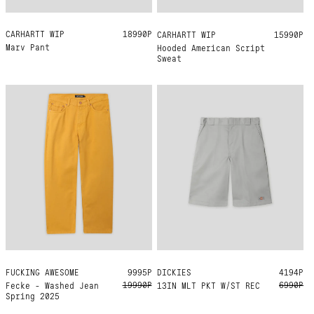
CARHARTT WIP
M
L
XL
18990Р
CARHARTT WIP
S
15990Р
Marv Pant
Hooded American Script
Sweat
FUCKING AWESOME
36
9995Р
DICKIES
33
32
31
30
29
4194Р
19990Р
6990Р
Fecke - Washed Jean
13IN MLT PKT W/ST REC
Spring 2025