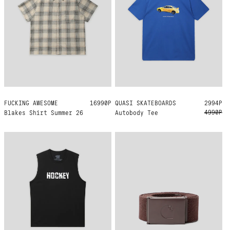
FUCKING AWESOME
M
L
XL
16990Р
QUASI SKATEBOARDS
L
XL
2994Р
4990Р
Blakes Shirt Summer 26
Autobody Tee