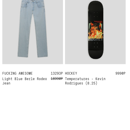
FUCKING AWESOME
32
30
13293Р
HOCKEY
8.25
9990Р
18990Р
Light Blue Berle Rodeo
Temperatures - Kevin
Jean
Rodrigues (8.25)