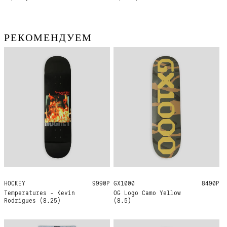
РЕКОМЕНДУЕМ
HOCKEY
8.25
9990Р
GX1000
8.5
8490Р
Temperatures - Kevin
OG Logo Camo Yellow
Rodrigues (8.25)
(8.5)