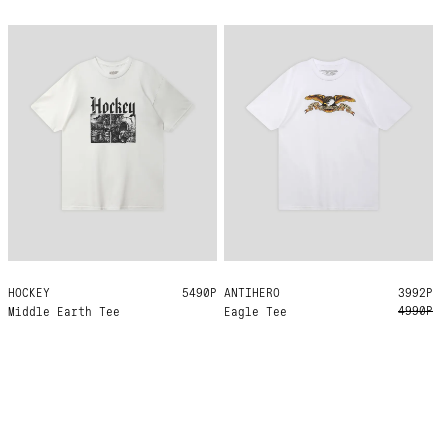
HOCKEY
L
5490Р
ANTIHERO
L
XL
3992Р
4990Р
Middle Earth Tee
Eagle Tee