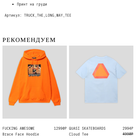
Принт на груди
Артикул: TRUCK_THE_LONG_WAY_TEE
РЕКОМЕНДУЕМ
FUCKING AWESOME
L
XL
12990Р
QUASI SKATEBOARDS
L
XL
2994Р
4990Р
Brace Face Hoodie
Cloud Tee