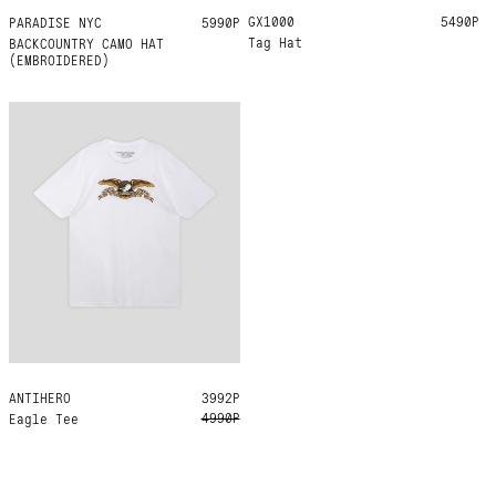
GX1000
ONE SIZE
5490Р
PARADISE NYC
ONE SIZE
5990Р
Tag Hat
BACKCOUNTRY CAMO HAT
(EMBROIDERED)
ANTIHERO
L
XL
3992Р
4990Р
Eagle Tee