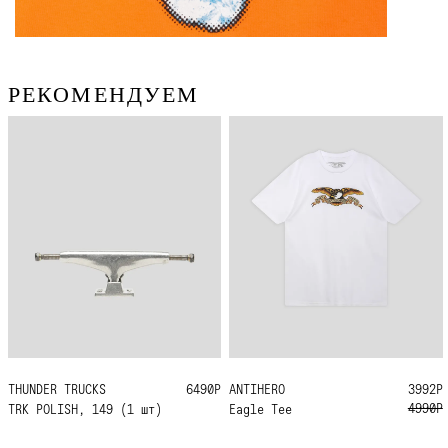
РЕКОМЕНДУЕМ
THUNDER TRUCKS
149
6490Р
ANTIHERO
L
XL
3992Р
4990Р
TRK POLISH, 149 (1 шт)
Eagle Tee