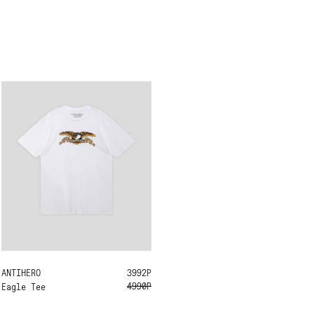
ANTIHERO
L
XL
3992Р
4990Р
Eagle Tee