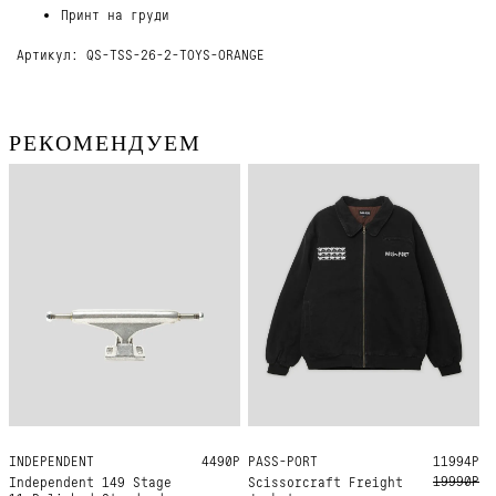
Принт на груди
Артикул: QS-TSS-26-2-TOYS-ORANGE
РЕКОМЕНДУЕМ
INDEPENDENT
149
4490Р
PASS-PORT
M
L
XL
11994Р
19990Р
Independent 149 Stage
Scissorcraft Freight