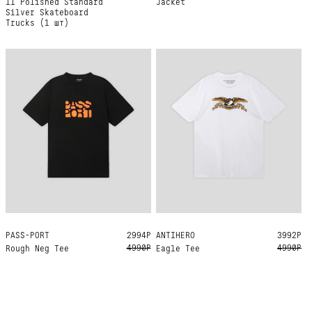
11 Polished Standard
Jacket
Silver Skateboard
Trucks (1 шт)
PASS-PORT
M
L
XL
2994Р
ANTIHERO
L
XL
3992Р
4990Р
4990Р
Rough Neg Tee
Eagle Tee