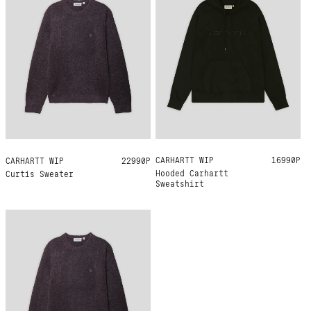
CARHARTT WIP
XXL
16990Р
CARHARTT WIP
M
L
XL
22990Р
Hooded Carhartt
Curtis Sweater
Sweatshirt