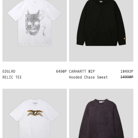
EDGLRD
L
XL
6490Р
CARHARTT WIP
XXL
10493Р
14990Р
RELIC TEE
Hooded Chase Sweat