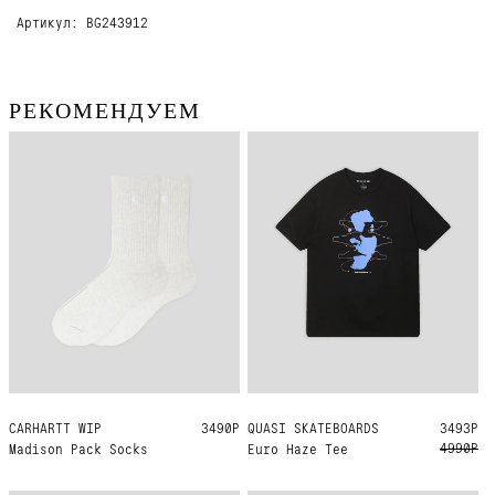
Артикул: BG243912
РЕКОМЕНДУЕМ
CARHARTT WIP
ONE SIZE
3490Р
QUASI SKATEBOARDS
M
L
3493Р
4990Р
Madison Pack Socks
Euro Haze Tee