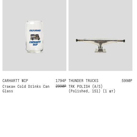
CARHARTT WIP
ONE SIZE
1794Р
THUNDER TRUCKS
151
5990Р
2990Р
Стакан Cold Drinks Can
TRK POLISH (A/S)
Glass
(Polished, 151) (1 шт)