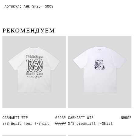
Артикул: AWK-SP25-TS009
РЕКОМЕНДУЕМ
CARHARTT WIP
S
M
L
XL
XXL
6293Р
CARHARTT WIP
S
M
L
XL
6990Р
8990Р
S/S World Tour T-Shirt
S/S Dreamrift T-Shirt