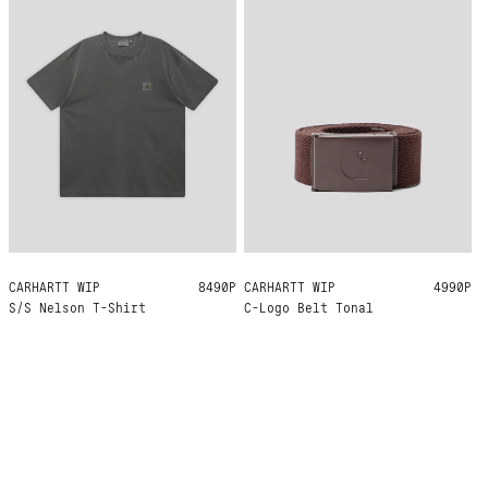
CARHARTT WIP
S
M
8490Р
CARHARTT WIP
ONE SIZE
4990Р
S/S Nelson T-Shirt
C-Logo Belt Tonal