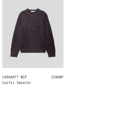
CARHARTT WIP
M
L
XL
22990Р
Curtis Sweater