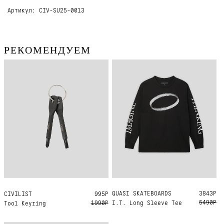
Артикул: CIV-SU25-0013
РЕКОМЕНДУЕМ
QUASI SKATEBOARDS
L
3843Р
CIVILIST
L/XL
995Р
5490Р
1990Р
I.T. Long Sleeve Tee
Tool Keyring