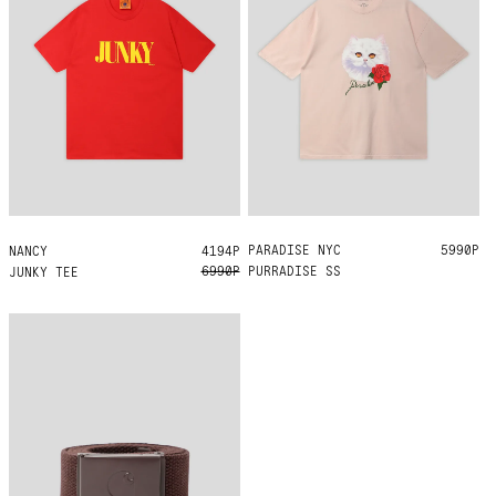
PARADISE NYC
XL
5990Р
NANCY
L
4194Р
6990Р
PURRADISE SS
JUNKY TEE