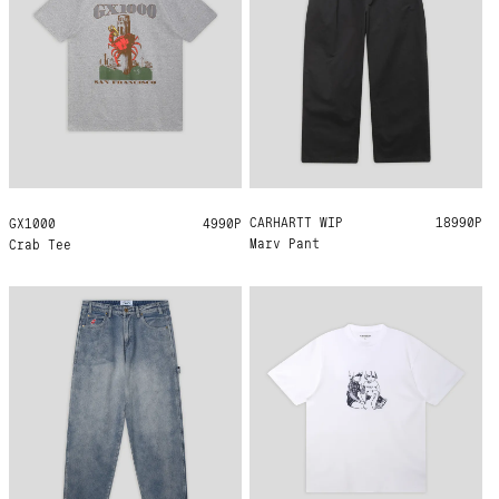
CARHARTT WIP
M
L
XL
18990Р
GX1000
L
XL
4990Р
Marv Pant
Crab Tee