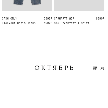
CASH ONLY
32
7995Р
CARHARTT WIP
S
M
L
XL
6990Р
15990Р
Blockout Denim Jeans
S/S Dreamrift T-Shirt
[
0
]
Москва, Большая Молчановка, 30/7
Пн—Вс 12:00—21:00
Т. +7 495 067 66 66
Помощь
О магазине