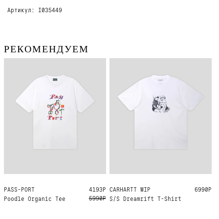
Артикул: I035449
РЕКОМЕНДУЕМ
PASS-PORT
M
L
XL
4193Р
CARHARTT WIP
S
M
L
XL
6990Р
5990Р
Poodle Organic Tee
S/S Dreamrift T-Shirt