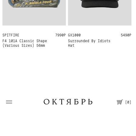
GX1000
ONE SIZE
5490Р
SPITFIRE
56MM 101A
7990Р
Surrounded By Idiots
F4 101A Classic Shape
Hat
(Various Sizes) 56mm
[
0
]
Москва, Большая Молчановка, 30/7
Пн—Вс 12:00—21:00
Т. +7 495 067 66 66
Помощь
О магазине