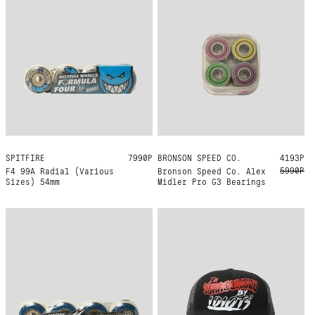
SPITFIRE
54MM 99A
7990Р
BRONSON SPEED CO.
ONE SIZE
4193Р
5990Р
F4 99A Radial (Various
Bronson Speed Co. Alex
Sizes) 54mm
Midler Pro G3 Bearings