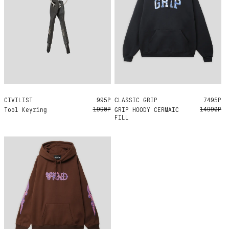
CIVILIST
L/XL
995Р
CLASSIC GRIP
S
M
7495Р
1990Р
14990Р
Tool Keyring
GRIP HOODY CERMAIC
FILL