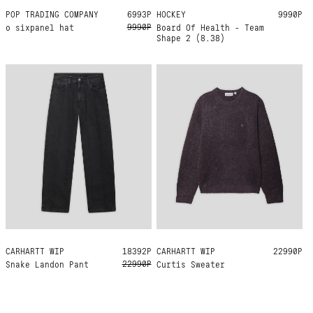
POP TRADING COMPANY
ONE SIZE
6993Р
HOCKEY
8.38
9990Р
9990Р
o sixpanel hat
Board Of Health - Team
Shape 2 (8.38)
CARHARTT WIP
33
32
31
30
36
29
18392Р
CARHARTT WIP
M
L
XL
22990Р
22990Р
Snake Landon Pant
Curtis Sweater