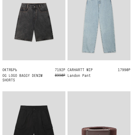
ОКТЯБРЬ
34
32
30
36
28
7192Р
CARHARTT WIP
36
17990Р
8990Р
OG LOGO BAGGY DENIM
Landon Pant
SHORTS