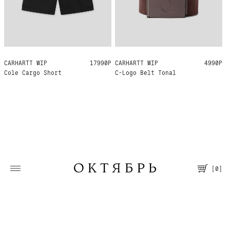
CARHARTT WIP
33
32
31
30
29
17990Р
CARHARTT WIP
ONE SIZE
4990Р
Cole Cargo Short
C-Logo Belt Tonal
[
0
]
Москва, Большая Молчановка, 30/7
Пн—Вс 12:00—21:00
Т. +7 495 067 66 66
Помощь
О магазине