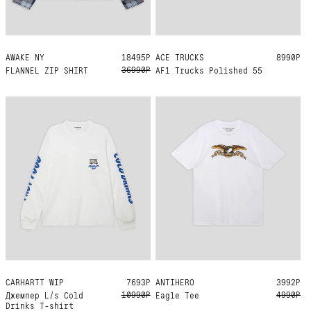
AWAKE NY
M
XL
18495Р
ACE TRUCKS
ONE SIZE
8990Р
36990Р
FLANNEL ZIP SHIRT
AF1 Trucks Polished 55
CARHARTT WIP
XXL
7693Р
ANTIHERO
L
XL
3992Р
10990Р
4990Р
Джемпер L/s Cold
Eagle Tee
Drinks T-shirt