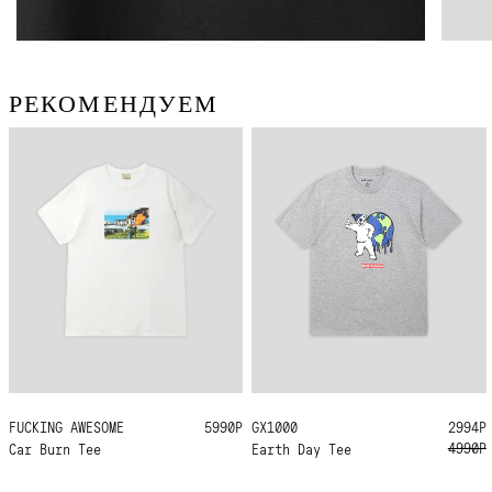
РЕКОМЕНДУЕМ
GX1000
L
XL
2994Р
FUCKING AWESOME
M
L
XL
XXL
5990Р
4990Р
Earth Day Tee
Car Burn Tee