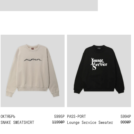
ОКТЯБРЬ
XL
5995Р
PASS-PORT
M
L
XL
5994Р
11990Р
9990Р
SNAKE SWEATSHIRT
Lounge Service Sweater