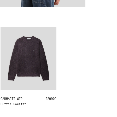
CARHARTT WIP
M
L
XL
22990Р
Curtis Sweater