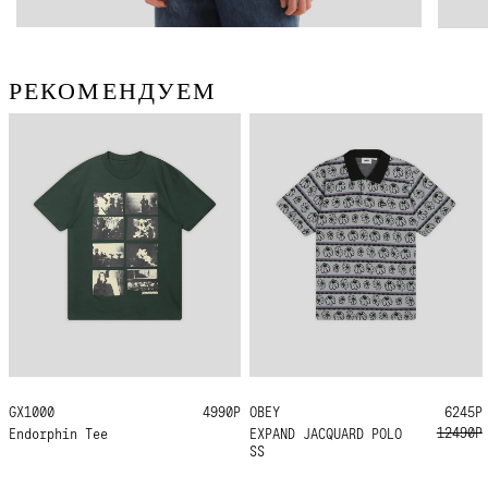
РЕКОМЕНДУЕМ
GX1000
L
XL
4990Р
OBEY
S
6245Р
12490Р
Endorphin Tee
EXPAND JACQUARD POLO
SS