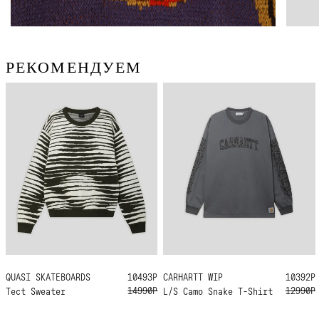
РЕКОМЕНДУЕМ
QUASI SKATEBOARDS
L
XL
10493Р
CARHARTT WIP
M
L
10392Р
14990Р
12990Р
Tect Sweater
L/S Camo Snake T-Shirt