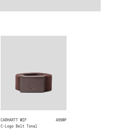
CARHARTT WIP
ONE SIZE
4990Р
C-Logo Belt Tonal