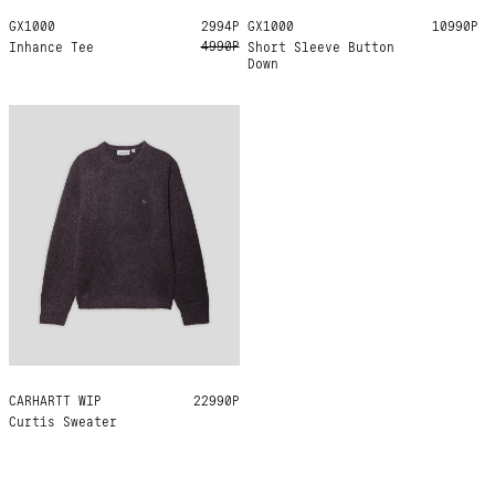
GX1000
L
2994Р
GX1000
XL
10990Р
4990Р
Inhance Tee
Short Sleeve Button
Down
CARHARTT WIP
M
L
XL
22990Р
Curtis Sweater