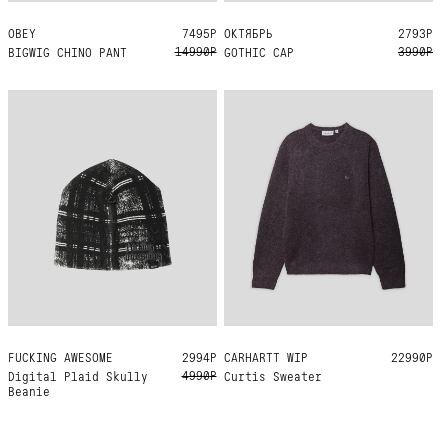
OBEY
33
7495Р
ОКТЯБРЬ
ONE SIZE
2793Р
14990Р
3990Р
BIGWIG CHINO PANT
GOTHIC CAP
FUCKING AWESOME
ONE SIZE
2994Р
CARHARTT WIP
M
L
XL
22990Р
4990Р
Digital Plaid Skully
Curtis Sweater
Beanie