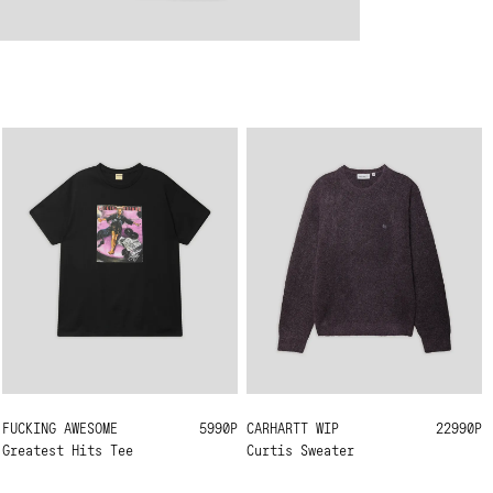
FUCKING AWESOME
M
L
XL
5990Р
CARHARTT WIP
M
L
XL
22990Р
Greatest Hits Tee
Curtis Sweater