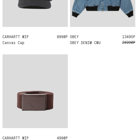
CARHARTT WIP
ONE SIZE
8990Р
OBEY
L
13495Р
26990Р
Canvas Cap
OBEY DENIM CWU
CARHARTT WIP
ONE SIZE
4990Р