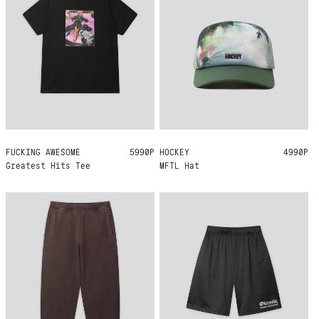
FUCKING AWESOME
M
L
XL
5990Р
HOCKEY
ONE SIZE
4990Р
Greatest Hits Tee
MFTL Hat