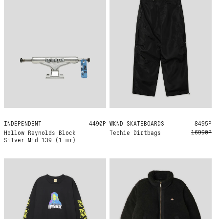
INDEPENDENT
139
4490Р
WKND SKATEBOARDS
32
8495Р
16990Р
Hollow Reynolds Block
Techie Dirtbags
Silver Mid 139 (1 шт)