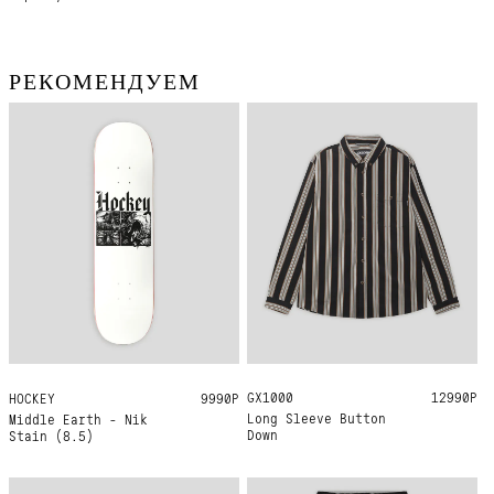
РЕКОМЕНДУЕМ
GX1000
M
L
XL
12990Р
HOCKEY
8.5
9990Р
Long Sleeve Button
Middle Earth - Nik
Down
Stain (8.5)