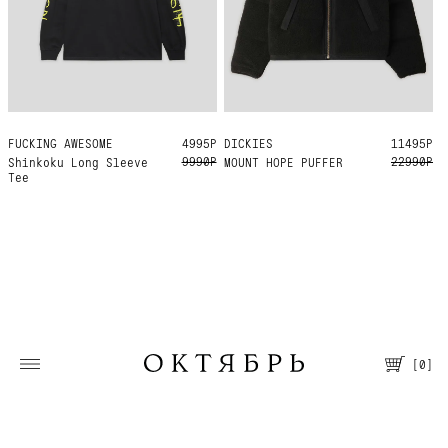
FUCKING AWESOME
S
4995Р
DICKIES
S
11495Р
9990Р
22990Р
Shinkoku Long Sleeve
MOUNT HOPE PUFFER
Tee
[
0
]
Москва, Большая Молчановка, 30/7
Пн—Вс 12:00—21:00
Т. +7 495 067 66 66